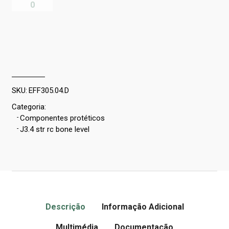
SKU:
EFF305.04.D
Categoria:
-
Componentes protéticos
-
J3.4 str rc bone level
Descrição
Informação Adicional
Multimédia
Documentação