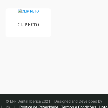
CLIP RETO
© EFF Dental Ibérica 2021 Designed and Developed by
HLink
|
Política de Privacidade
Termos e Condições
Livro